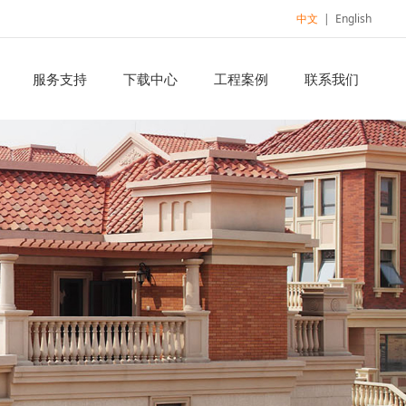
中文
|
English
服务支持
下载中心
工程案例
联系我们