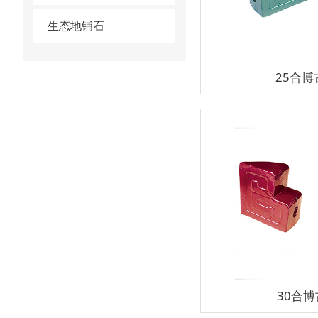
生态地铺石
25合博古
30合博