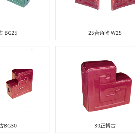
 BG25
25合角吻 W25
古BG30
30正博古