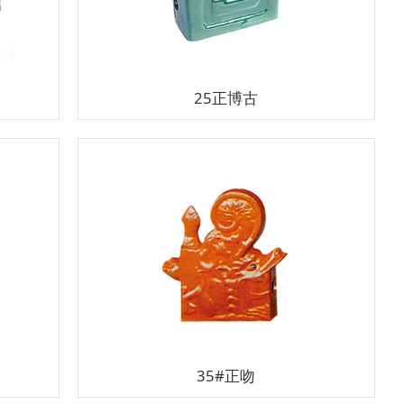
25正博古
35#正吻