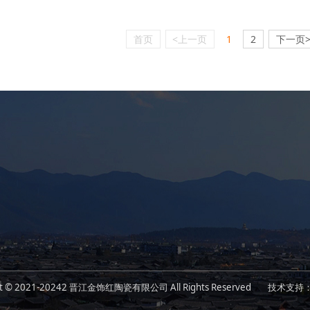
首页
<上一页
1
2
下一页
ht © 2021-20242 晋江金饰红陶瓷有限公司 All Rights Reserved
技术支持